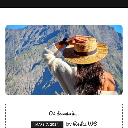
Où dormir à...
Redac WS
by
MARS 7, 2024