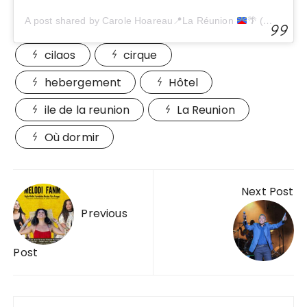
A post shared by Carole Hoareau
📍
La Réunion
🌴
(@lapetitecreole.re)
cilaos
cirque
hebergement
Hôtel
ile de la reunion
La Reunion
Où dormir
Navigation
Next Post
de
Previous
l’article
Post