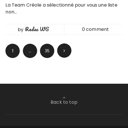
La Team Créole a sélectionné pour vous une liste
non…
Redac WS
0 comment
by
Pagination
1
…
35
des
publications
Back to top