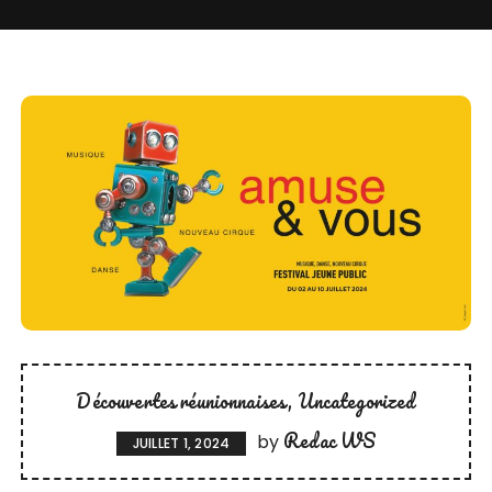
Découvertes réunionnaises
Uncategorized
Redac WS
by
JUILLET 1, 2024