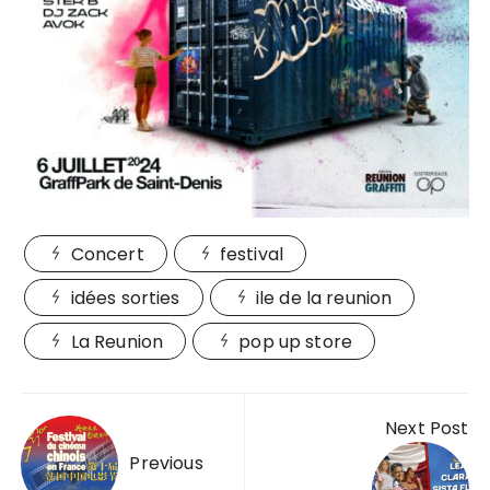
Concert
festival
idées sorties
ile de la reunion
La Reunion
pop up store
Navigation
Next Post
de
Previous
l’article