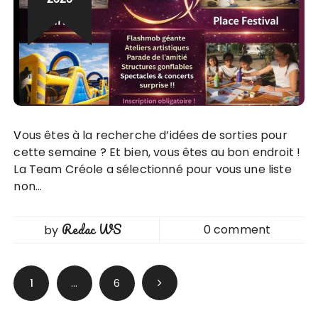
Vous êtes à la recherche d’idées de sorties pour
cette semaine ? Et bien, vous êtes au bon endroit !
La Team Créole a sélectionné pour vous une liste
non…
Redac WS
0 comment
by
Pagination
1
…
6
des
publications