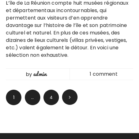
L’île de La Réunion compte huit musées régionaux
et départementaux incontournables, qui
permettent aux visiteurs d’en apprendre
davantage sur l’histoire de l’île et son patrimoine
culturel et naturel. En plus de ces musées, des
dizaines de lieux culturels (villas privées, vestiges,
etc.) valent également le détour. En voici une
sélection non exhaustive.
admin
1 comment
by
Pagination
1
…
4
des
publications