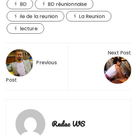
BD
BD réunionnaise
ile de la reunion
La Reunion
lecture
Navigation
Next Post
de
Previous
l’article
Post
Redac WS