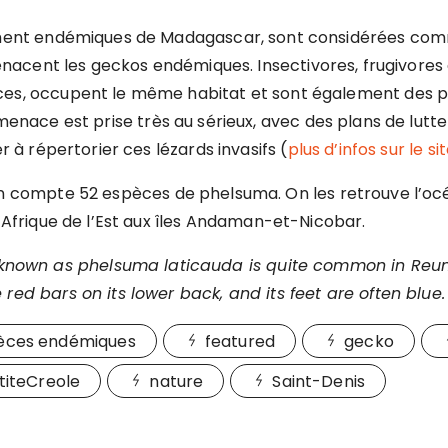
ement endémiques de Madagascar, sont considérées comm
 menacent les geckos endémiques.
Insectivores, frugivores 
es, occupent le même habitat et sont également des p
menace est prise très au sérieux, avec des plans de lutte
r à répertorier ces lézards invasifs (
plus d’infos sur le 
on compte
52 espèces de phelsuma. On les retrouve l’o
’Afrique de l’Est aux îles Andaman-et-Nicobar.
 known as phelsuma laticauda is quite common in Reuni
ed bars on its lower back, and its feet are often blue.
èces endémiques
featured
gecko
titeCreole
nature
Saint-Denis