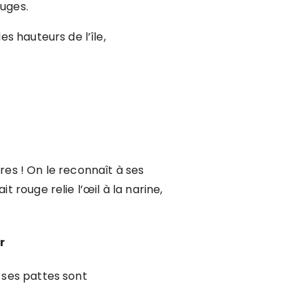
ouges.
es hauteurs de l’île,
res !
On le reconnaît à ses
t rouge relie l’œil à la narine,
r
t ses pattes sont