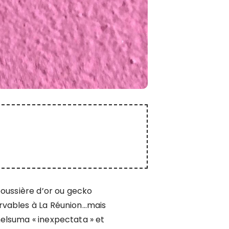
poussière d’or ou gecko
rvables à La Réunion…mais
helsuma «
inexpectata » et