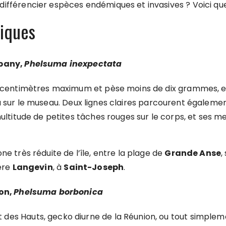
différencier espèces endémiques et invasives ? Voici qu
iques
apany,
Phelsuma inexpectata
13 centimètres maximum et pèse moins de dix grammes, 
a sur le museau. Deux lignes claires parcourent également
 multitude de petites tâches rouges sur le corps, et ses
ne très réduite de l’île, entre la plage de
Grande Anse
,
ière
Langevin
, à
Saint-Joseph
.
bon,
Phelsuma borbonica
es Hauts, gecko diurne de la Réunion, ou tout simplemen