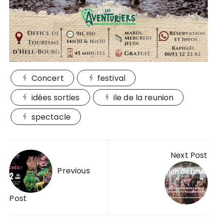
Concert
festival
idées sorties
ile de la reunion
spectacle
Navigation
Next Post
de
Previous
l’article
Post