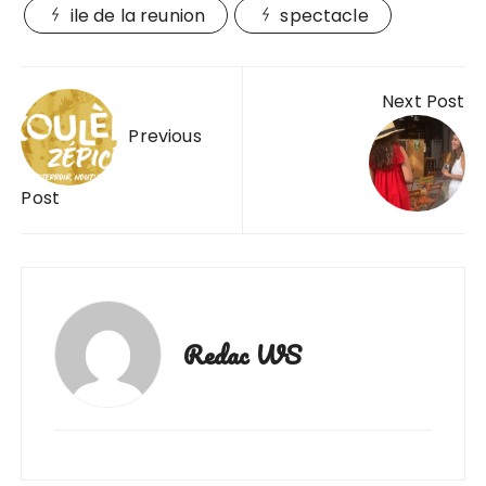
ile de la reunion
spectacle
Navigation
Next Post
de
Previous
l’article
Post
Redac WS