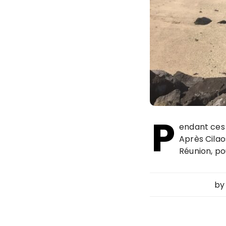
P
endant ces 
Après Cilao
Réunion, po
b