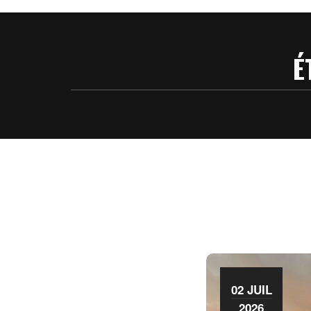
É
02 JUIL
2026