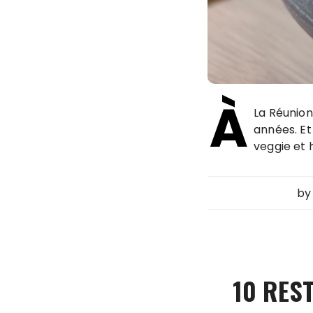
À
La Réunion
années. E
veggie et 
b
10 RES