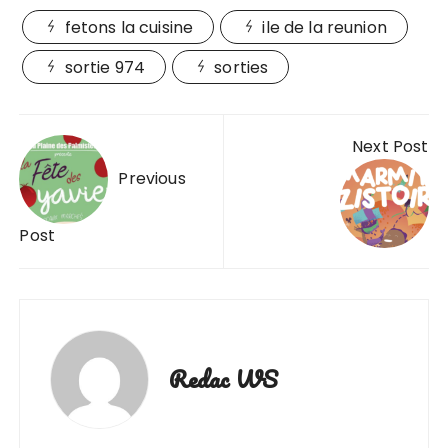
fetons la cuisine
ile de la reunion
sortie 974
sorties
Navigation
Next Post
de
Previous
l’article
Post
Redac WS