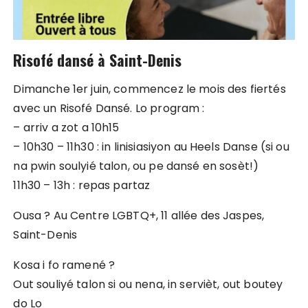
Risofé dansé à Saint-Denis
Dimanche 1er juin, commencez le mois des fiertés
avec un Risofé Dansé. Lo program :
– arriv a zot a 10h15
– 10h30 – 11h30 : in linisiasiyon au Heels Danse (si ou
na pwin soulyié talon, ou pe dansé en sosèt!)
11h30 – 13h : repas partaz
Ousa ? Au Centre LGBTQ+, 11 allée des Jaspes,
Saint-Denis
Kosa i fo ramené ?
Out souliyé talon si ou nena, in servièt, out boutey
do Lo