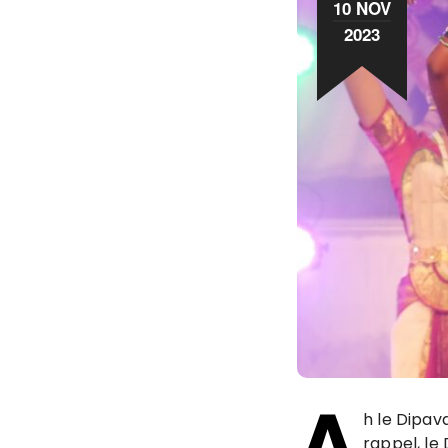
10 NOV
2023
A
h le Dipav
rappel, le